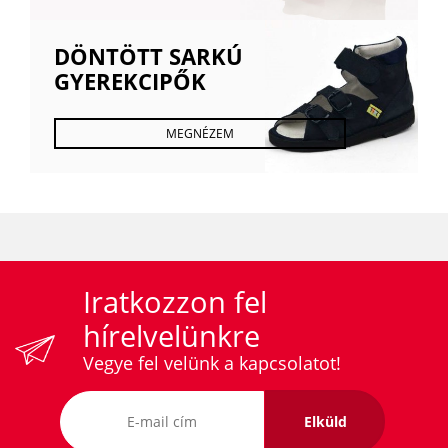
DÖNTÖTT SARKÚ
GYEREKCIPŐK
MEGNÉZEM
Iratkozzon fel
hírelvelünkre
Vegye fel velünk a kapcsolatot!
Elküld