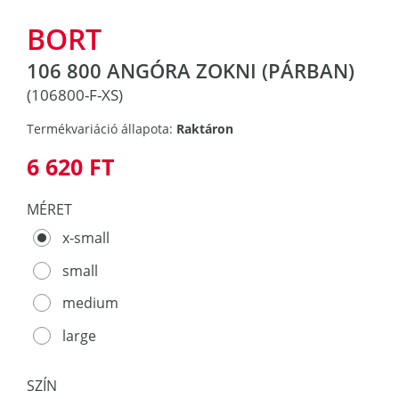
BORT
106 800 ANGÓRA ZOKNI (PÁRBAN)
(106800-F-XS)
Termékvariáció állapota:
Raktáron
6 620 FT
MÉRET
x-small
small
medium
large
SZÍN