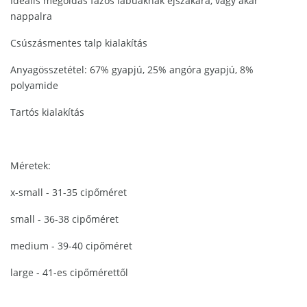
Ideális megoldás fázós lábúaknak éjszakára, vagy akár
nappalra
Csúszásmentes talp kialakítás
Anyagösszetétel: 67% gyapjú, 25% angóra gyapjú, 8%
polyamide
Tartós kialakítás
Méretek:
x-small - 31-35 cipőméret
small - 36-38 cipőméret
medium - 39-40 cipőméret
large - 41-es cipőmérettől