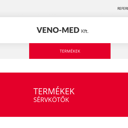
REFER
TERMÉKEK
TERMÉKEK
SÉRVKÖTŐK