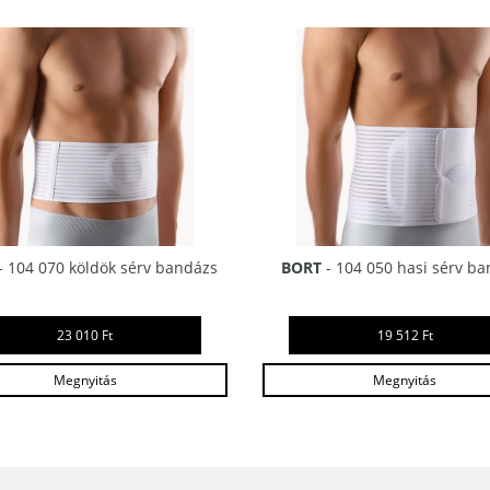
- 104 070 köldök sérv bandázs
BORT
- 104 050 hasi sérv b
23 010 Ft
19 512 Ft
Megnyitás
Megnyitás