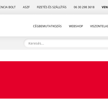
ENCIA BOLT
ASZF
FIZETÉS ÉS SZÁLLÍTÁS
06 30 298 3618
VEN
CÉGBEMUTATKOZÁS
WEBSHOP
VISZONTEL