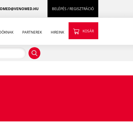
OMED@VENOMED.HU
BELÉPÉS / REGISZTRÁCIÓ
KOSÁR
ADÓKNAK
PARTNEREK
HIREINK