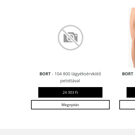
BORT
- 104 800 lágyéksérvkötő
BORT
pelottával
24 303 Ft
Megnyitás