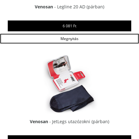
Venosan
- Legline 20 AD (párban)
6 081 Ft
Megnyitás
Venosan
- JetLegs utazózokni (párban)