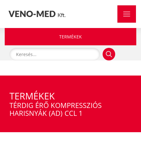
TERMÉKEK
TERMÉKEK
TÉRDIG ÉRŐ KOMPRESSZIÓS
HARISNYÁK (AD) CCL 1