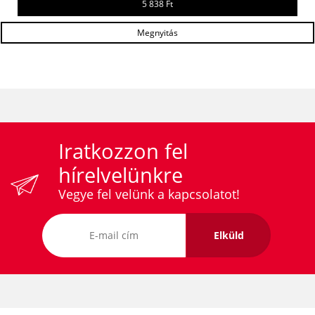
5 838 Ft
Megnyitás
Iratkozzon fel
hírelvelünkre
Vegye fel velünk a kapcsolatot!
Elküld